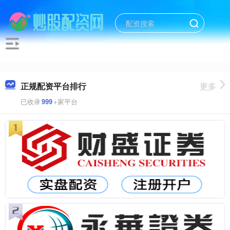
正规配资平台排行
更多
已收录
999
+家平台