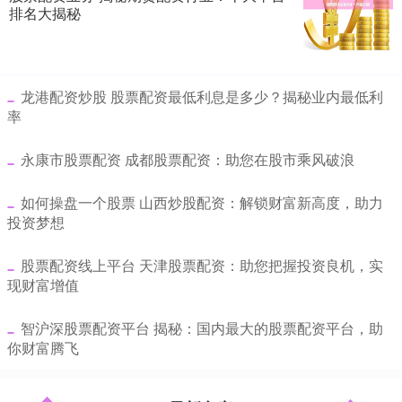
排名大揭秘
​龙港配资炒股 股票配资最低利息是多少？揭秘业内最低利
率
​永康市股票配资 成都股票配资：助您在股市乘风破浪
​如何操盘一个股票 山西炒股配资：解锁财富新高度，助力
投资梦想
​股票配资线上平台 天津股票配资：助您把握投资良机，实
现财富增值
​智沪深股票配资平台 揭秘：国内最大的股票配资平台，助
你财富腾飞