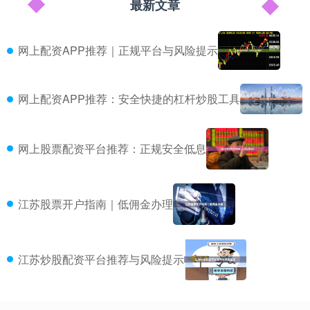
最新文章
网上配资APP推荐｜正规平台与风险提示
网上配资APP推荐：安全快捷的杠杆炒股工具
网上股票配资平台推荐：正规安全低息
江苏股票开户指南｜低佣金办理
江苏炒股配资平台推荐与风险提示