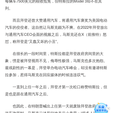
每辆车7500美元的税收抵免，但特斯拉的Model 3却不在其
列。
而且拜登还曾大赞通用汽车，将通用汽车褒奖为美国电动
汽车的佼佼者。这自然让马斯克颇为不爽。在2022年拜登放出
与通用汽车CEO会面的视频之后，马斯克还在X（前推特）怒
怼，称拜登是“又蠢又坏的小丑”。
在很长的一段时间里，特斯拉都是拜登政府房间里的大
象，愣是被拜登视而不见，侮辱性极强，马斯克也多次抱怨。
最戏剧性的一幕是，拜登举办电动汽车峰会，却没有邀请特斯
拉参加，惹得马斯克在回应媒体的时候连连叹气。
一直到上任一年之后，拜登才第一次松口称赞特斯拉，但
是也是跟在通用汽车之后。
也因此，在特朗普喊出上任第一天就废除拜登政府的电动
汽车政策时，马斯克云淡风轻地表示小意思：“很多人以为特